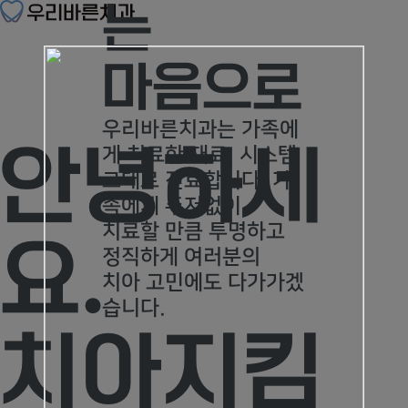
는
마음으로
우리바른치과는 가족에
안녕하세
게 치료한 재료, 시스템
그대로 진료합니다.
가
족에게 주저없이
치료할 만큼 투명하고
요.
정직하게
여러분의
치아 고민에도 다가가겠
습니다.
치아지킴