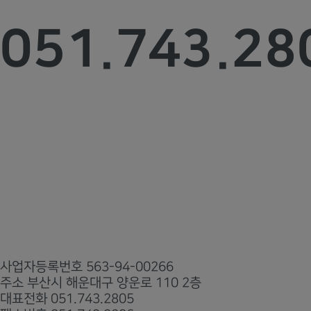
우리바른치과
051.743.28
오시는길
부산시 해운대구 양운로 110 2층
진료시간
월화수금
오전 09:30 ~ 오후 06:30
목요일
오전 09:30 ~ 오후 08:00
토요일
오전 09:30 ~ 오후 02:00
점심시간
오후 12:30 ~ 오후 02:00
토요일 점심시간없이 진료
*일요일/공휴일 휴진
네이버예약
공식 블로그
사업자등록번호
563-94-00266
주소
부산시 해운대구 양운로 110 2층
대표전화
051.743.2805